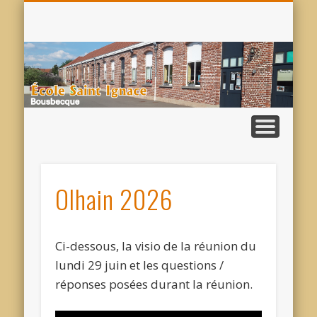
VISITE VIRTUELLE
AUPRÈS DE VOUS
INSCRIPTIONS
ACTUALITÉS
CONTACT
SERVICES
PASTO
S
I
Olhain 2026
Ci-dessous, la visio de la réunion du
lundi 29 juin et les questions /
réponses posées durant la réunion.