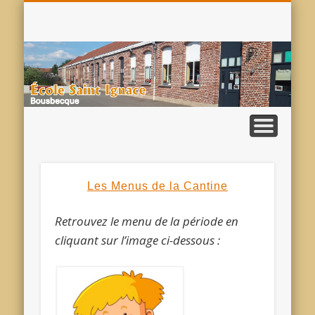
VISITE VIRTUELLE
AUPRÈS DE VOUS
INSCRIPTIONS
ACTUALITÉS
CONTACT
SERVICES
PASTO
S
I
Les Menus de la Cantine
Retrouvez le menu de la période en
cliquant sur l’image ci-dessous :